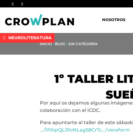
NOSOTROS
NEUROLITERATURA
INICIO
|
BLOG
|
SIN CATEGORÍA
1º TALLER L
SUE
Por aquí os dejamos algunas imágenes
colaboración con el ICDC.
Para apuntarte al taller de este sábado
…/1FAIpQLSfoNLag58CrTc…/viewform