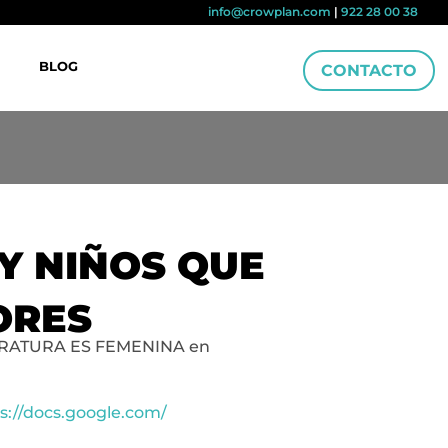
info@crowplan.com
|
922 28 00 38
BLOG
CONTACTO
 Y NIÑOS QUE
ORES
LITERATURA ES FEMENINA en
s://docs.google.com/