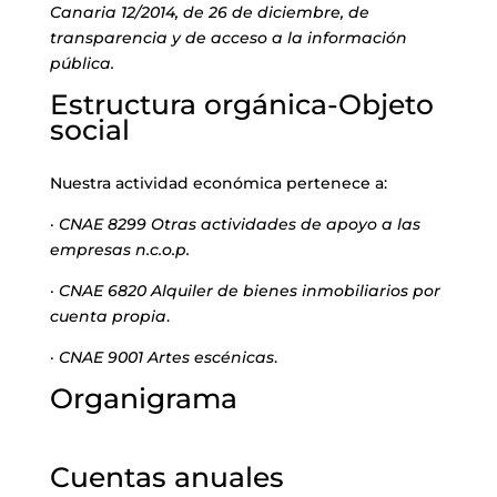
Canaria 12/2014, de 26 de diciembre, de
transparencia y de acceso a la información
THE TANK CULTURAL SPACE
pública.
CONTACT
Estructura orgánica-Objeto
social
Nuestra actividad económica pertenece a:
·
CNAE 8299 Otras actividades de apoyo a las
LA NEUROLITERATURA ENTRA
EN NUESTROS OBJETIVOS
empresas n.c.o.p.
WE ARE TRANSPARENT
por
Digital
·
CNAE 6820 Alquiler de bienes inmobiliarios por
by
Dulce Xerach
cuenta propia
.
·
CNAE 9001 Artes escénicas
.
Organigrama
info@crowplan.com
922 28 00 28
Cuentas anuales