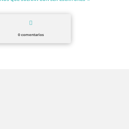

0 comentarios