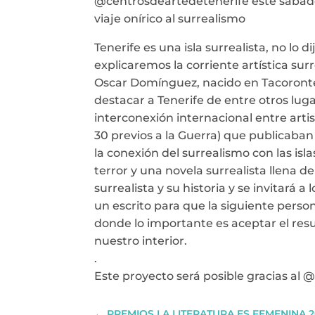
@centrosdeartedetenerife este sábado 1
viaje onírico al surrealismo
Tenerife es una isla surrealista, no lo
explicaremos la corriente artística surr
Oscar Domínguez, nacido en Tacoronte, y
destacar a Tenerife de entre otros lu
interconexión internacional entre art
30 previos a la Guerra) que publicaban 
la conexión del surrealismo con las isl
terror y una novela surrealista llena d
surrealista y su historia y se invitará 
un escrito para que la siguiente person
donde lo importante es aceptar el res
nuestro interior.
.
Este proyecto será posible gracias al 
←
PREMIOS LA LITERATURA ES FEMENINA 2