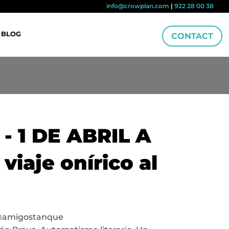
info@crowplan.com
|
922 28 00 38
BLOG
CONTACT
- 1 DE ABRIL A
viaje onírico al
n @amigostanque