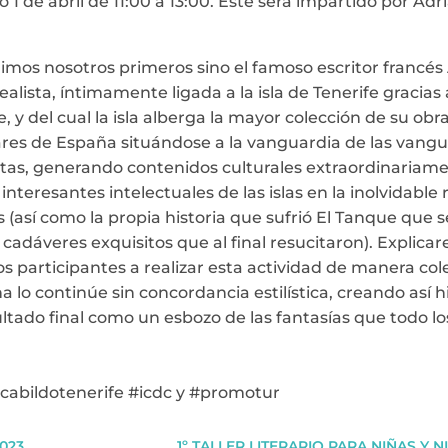
 de abril de 11:00 a 13:00. Este será impartido por Adr
 dijimos nosotros primeros sino el famoso escritor francés
ealista, íntimamente ligada a la isla de Tenerife gracias 
 del cual la isla alberga la mayor colección de su obra,
gares de España situándose a la vanguardia de las vangu
istas, generando contenidos culturales extraordinariam
interesantes intelectuales de las islas en la inolvidab
as (así como la propia historia que sufrió El Tanque que 
e cadáveres exquisitos que al final resucitaron). Explic
a los participantes a realizar esta actividad de manera co
a lo continúe sin concordancia estilística, creando así h
ultado final como un esbozo de las fantasías que todo
@cabildotenerife #icdc y #promotur
023
1º TALLER LITERARIO PARA NIÑAS Y