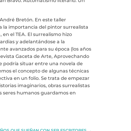
ián Bravo. Automatismo literario. Un
 André Bretón. En este taller
a la importancia del pintor surrealista
 en el TEA. El surrealismo hizo
ardias y adelantándose a la
ente avanzados para su época (los años
le revista Gaceta de Arte, Aprovechando
se podría situar entre una novela de
aremos el concepto de algunas técnicas
lectiva en un folio. Se trata de empezar
istorias imaginarios, obras surrealistas
 los seres humanos guardamos en
 NIÑOS QUE SUEÑAN CON SER ESCRITORES
→