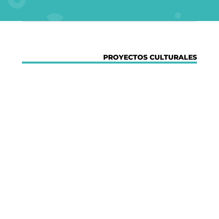
US
SERVICES
PROYECTOS CULTURALES
PROJECTS
MARIA ANCHIETA
BLOG
THE TANK CULTURAL SPACE
Digital
CONTACT
LA NEUROLITERATURA ENTRA
EN NUESTROS OBJETIVOS