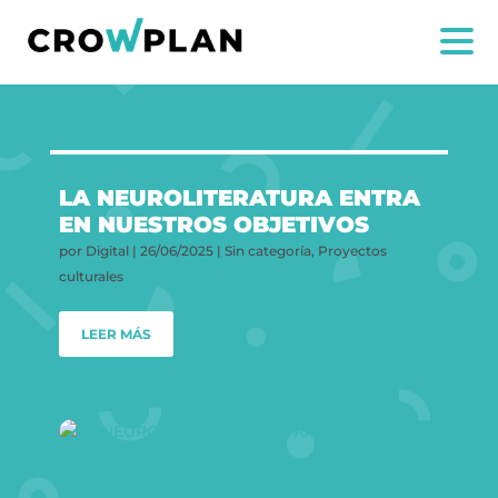
LA NEUROLITERATURA ENTRA
EN NUESTROS OBJETIVOS
por
Digital
|
26/06/2025
|
Sin categoría
,
Proyectos
culturales
LEER MÁS