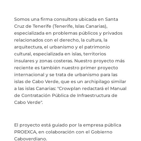
MARIA ANCHIETA
BLOG
Somos una firma consultora ubicada en Santa
Cruz de Tenerife (Tenerife, Islas Canarias),
especializada en problemas públicos y privados
THE TANK CULTURAL SPACE
relacionados con el derecho, la cultura, la
arquitectura, el urbanismo y el patrimonio
CONTACT
cultural, especializada en islas, territorios
insulares y zonas costeras. Nuestro proyecto más
reciente es también nuestro primer proyecto
internacional y se trata de urbanismo para las
islas de Cabo Verde, que es un archipilago similar
LA NEUROLITERATURA ENTRA
a las islas Canarias: "Crowplan redactará el Manual
EN NUESTROS OBJETIVOS
de Contratación Pública de Infraestructura de
por
Digital
WE ARE TRANSPARENT
Cabo Verde".
by
Dulce Xerach
El proyecto está guiado por la empresa pública
PROEXCA, en colaboración con el Gobierno
Caboverdiano.