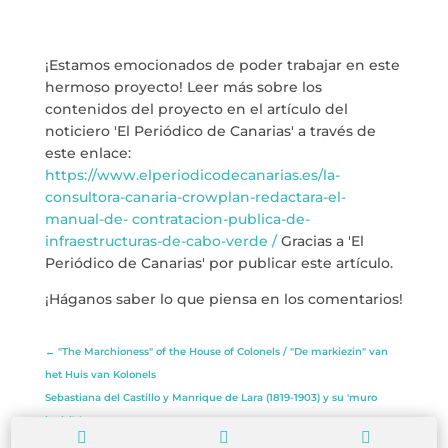
info@crowplan.com
¡Estamos emocionados de poder trabajar en este
922 28 00 28
hermoso proyecto! Leer más sobre los
contenidos del proyecto en el artículo del
noticiero 'El Periódico de Canarias' a través de
este enlace:
https://www.elperiodicodecanarias.es/la-
consultora-canaria-crowplan-redactara-el-
manual-de- contratacion-publica-de-
infraestructuras-de-cabo-verde /
Gracias a 'El
Periódico de Canarias' por publicar este artículo.
¡Háganos saber lo que piensa en los comentarios!
←
"The Marchioness" of the House of Colonels / "De markiezin" van
het Huis van Kolonels
Sebastiana del Castillo y Manrique de Lara (1819-1903) y su 'muro
invisible'
→


