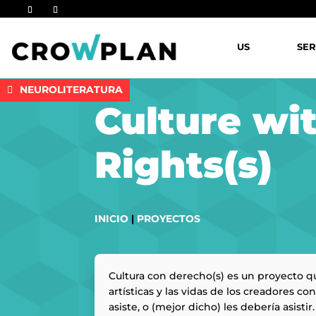
US
SER
NEUROLITERATURA
Culture wi
Rights(s)
INICIO
|
PROYECTOS
Cultura con derecho(s) es un proyecto qu
artísticas y las vidas de los creadores c
asiste, o (mejor dicho) les debería asistir.