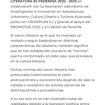
LITERATURA ES FEMENINA 2022
- 2023
en
colaboración con La Asociación Laboratorio de
MARIA ANCHIETA
Investigación e Innovación en Arquitectura,
Urbanismo, Cultura, Diseño y Turismo Avanzado
BLOG
junto con CROWPLAN S.L y gracias al apoyo del
PROMOTUR, ICDC y el Cabildo de Tenerife.
THE TANK CULTURAL SPACE
El canon literario es el que ha marcado un
modelo a seguir basándose en distintas
características. No obstante, también significa
CONTACT
que se han establecido una serie de “normas”
que ha conformado, en este caso, que prevalece
LA NEUROLITERATURA ENTRA
EN NUESTROS OBJETIVOS
en la cultura literaria.
por
Digital
WE ARE TRANSPARENT
Dichas normas del canon literario han
by
Dulce Xerach
potenciado históricamente la visión
androcentrista y eurocentrista dejando de lado la
calidad o revelación de autoras, personas de
distintas etnias o procedencias.
A su vez solo no se han mostrado todas las
realidades debido a la represión política, entre