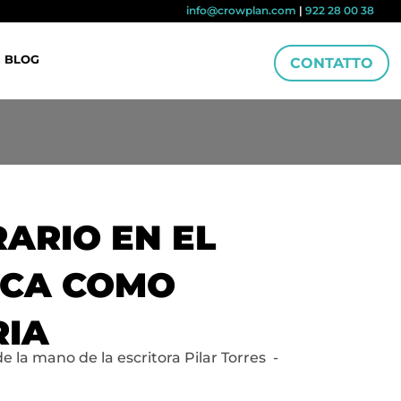
info@crowplan.com
|
922 28 00 38
BLOG
CONTATTO
RARIO EN EL
SICA COMO
RIA
de la mano de la escritora Pilar Torres -