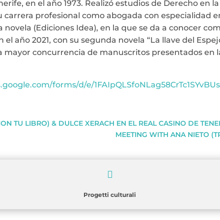
enerife, en el año 1973. Realizó estudios de Derecho en 
 su carrera profesional como abogada con especialidad 
ra novela (Ediciones Idea), en la que se da a conocer c
 en el año 2021, con su segunda novela “La llave del Esp
la mayor concurrencia de manuscritos presentados en la 
cs.google.com/forms/d/e/1FAIpQLSfoNLag58CrTc1SYvBU
ON TU LIBRO) & DULCE XERACH EN EL REAL CASINO DE TENE
MEETING WITH ANA NIETO (T

Progetti culturali