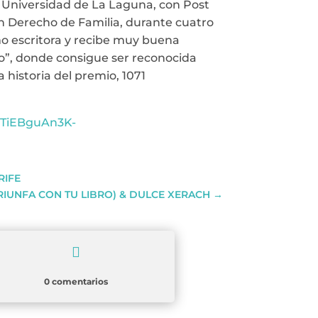
la Universidad de La Laguna, con Post
en Derecho de Familia, durante cuatro
omo escritora y recibe muy buena
ejo”, donde consigue ser reconocida
historia del premio, 1071
sTiEBguAn3K-
RIFE
RIUNFA CON TU LIBRO) & DULCE XERACH
→

0 comentarios