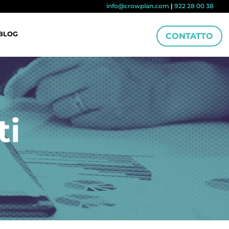
info@crowplan.com
|
922 28 00 38
BLOG
CONTATTO
ti