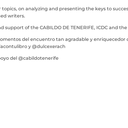
opics, on analyzing and presenting the keys to success
ed writers.
p and support of the CABILDO DE TENERIFE, ICDC and
momentos del encuentro tan agradable y enriquecedor q
facontulibro y @dulcexerach
apoyo del @cabildotenerife