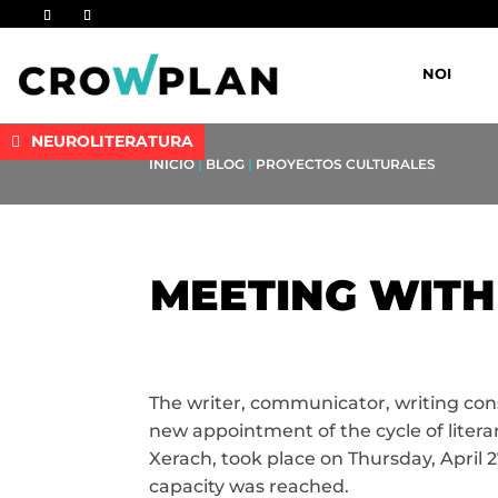
NOI
NEUROLITERATURA
INICIO
|
BLOG
|
PROYECTOS CULTURALES
MEETING WITH 
The writer, communicator, writing consul
new appointment of the cycle of litera
Xerach, took place on Thursday, April 27
capacity was reached.