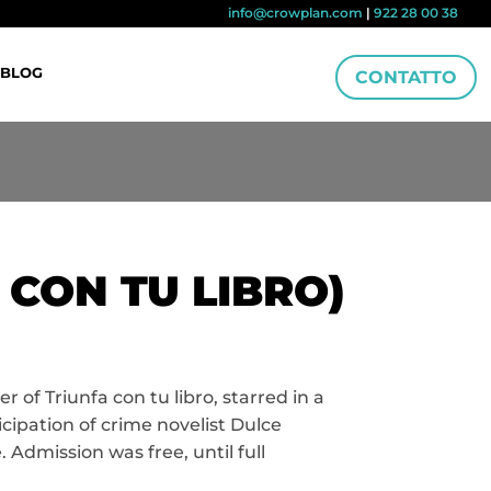
info@crowplan.com
|
922 28 00 38
BLOG
CONTATTO
 CON TU LIBRO)
 of Triunfa con tu libro, starred in a
cipation of crime novelist Dulce
. Admission was free, until full