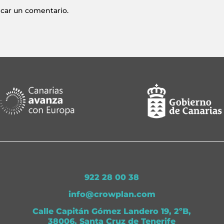
icar un comentario.
922 28 00 38
info@crowplan.com
Calle Capitán Gómez Landero 19, 2ºB,
38006, Santa Cruz de Tenerife