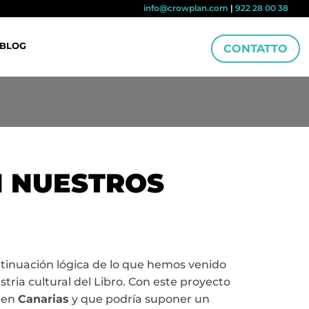
info@crowplan.com
|
922 28 00 38
BLOG
CONTATTO
N NUESTROS
ntinuación lógica de lo que hemos venido
tria cultural del Libro. Con este proyecto
o en
Canarias
y que podría suponer un