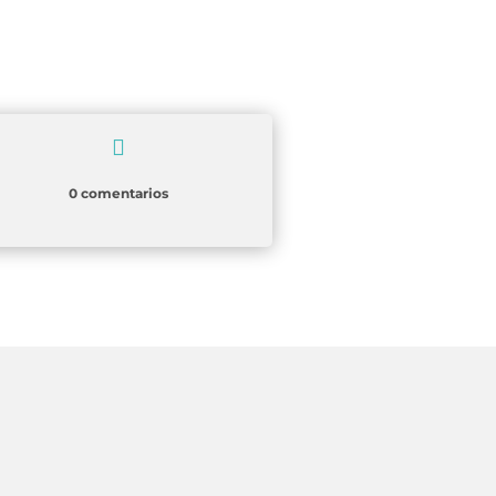

0 comentarios