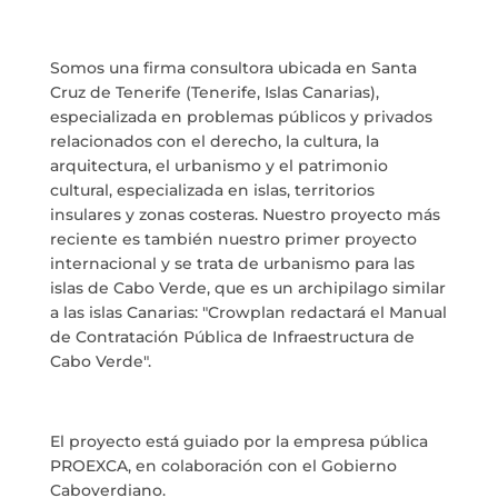
MARIA ANCHIETA
BLOG
Somos una firma consultora ubicada en Santa
Cruz de Tenerife (Tenerife, Islas Canarias),
especializada en problemas públicos y privados
SPAZIO CULTURALE EL TANQUE
relacionados con el derecho, la cultura, la
arquitectura, el urbanismo y el patrimonio
CONTATTO
cultural, especializada en islas, territorios
insulares y zonas costeras. Nuestro proyecto más
reciente es también nuestro primer proyecto
internacional y se trata de urbanismo para las
islas de Cabo Verde, que es un archipilago similar
LA NEUROLITERATURA ENTRA
a las islas Canarias: "Crowplan redactará el Manual
EN NUESTROS OBJETIVOS
de Contratación Pública de Infraestructura de
por
Digital
SIAMO TRASPARENTI
Cabo Verde".
di
Dulce Xerach
El proyecto está guiado por la empresa pública
PROEXCA, en colaboración con el Gobierno
Caboverdiano.