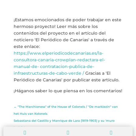
info@crowplan.com
¡Estamos emocionados de poder trabajar en este
922 28 00 28
hermoso proyecto! Leer más sobre los
contenidos del proyecto en el artículo del
noticiero 'El Periódico de Canarias' a través de
este enlace:
https://www.elperiodicodecanarias.es/la-
consultora-canaria-crowplan-redactara-el-
manual-de- contratacion-publica-de-
infraestructuras-de-cabo-verde /
Gracias a 'El
Periódico de Canarias' por publicar este artículo.
¡Háganos saber lo que piensa en los comentarios!
←
"The Marchioness" of the House of Colonels / "De markiezin" van
het Huis van Kolonels
Sebastiana del Castillo y Manrique de Lara (1819-1903) y su 'muro
invisible'
→


