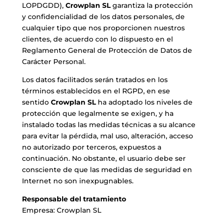
LOPDGDD),
Crowplan SL
garantiza la protección
NOI
y confidencialidad de los datos personales, de
cualquier tipo que nos proporcionen nuestros
SERVIZI
clientes, de acuerdo con lo dispuesto en el
Reglamento General de Protección de Datos de
Carácter Personal.
PROGETTI
Los datos facilitados serán tratados en los
MARIA ANCHIETA
términos establecidos en el RGPD, en ese
sentido
Crowplan SL
ha adoptado los niveles de
protección que legalmente se exigen, y ha
BLOG
instalado todas las medidas técnicas a su alcance
para evitar la pérdida, mal uso, alteración, acceso
SPAZIO CULTURALE EL TANQUE
no autorizado por terceros, expuestos a
continuación. No obstante, el usuario debe ser
CONTATTO
consciente de que las medidas de seguridad en
Internet no son inexpugnables.
Responsable del tratamiento
Empresa: Crowplan SL