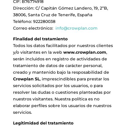
CIF: B76774918
LA NEUROLITERATURA ENTRA
EN NUESTROS OBJETIVOS
Dirección: C/ Capitán Gómez Landero, 19, 2ºB,
SIAMO TRASPARENTI
por
Digital
38006, Santa Cruz de Tenerife, España
di
Dulce Xerach
Teléfono: 922280038
Correo electrónico:
info@crowplan.com
Finalidad del tratamiento
Todos los datos facilitados por nuestros clientes
y/o visitantes en la web
www.crowplan.com
,
info@crowplan.com
serán incluidos en registro de actividades de
922 28 00 28
tratamiento de datos de carácter personal,
creado y mantenido bajo la resposabilidad de
Crowplan SL
, imprescindibles para prestar los
servicios solicitados por los usuarios, o para
resolver las dudas o cuestiones planteadas por
nuestros visitantes. Nuestra política es no
elaborar perfiles sobre los usuarios de nuestros
servicios.
Legitimidad del tratamiento