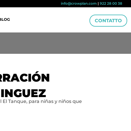
info@crowplan.com
|
922 28 00 38
BLOG
CONTATTO
RRACIÓN
MINGUEZ
al El Tanque, para niñas y niños que