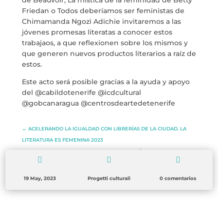
de Beauvoir, La mística de la feminidad de Betty
BLOG
Friedan o
Todos deberíamos ser feministas de
Chimamanda Ngozi Adichie invitaremos a las
SPAZIO CULTURALE EL TANQUE
jóvenes promesas literatas a conocer estos
trabajaos, a que reflexionen sobre los mismos y
que generen nuevos productos literarios a raíz de
CONTATTO
estos.
Este acto será posible gracias a la ayuda y apoyo
del @cabildotenerife @icdcultural
@gobcanaragua @centrosdeartedetenerife
LA NEUROLITERATURA ENTRA
EN NUESTROS OBJETIVOS
por
Digital
←
ACELERANDO LA IGUALDAD CON LIBRERÍAS DE LA CIUDAD. LA
SIAMO TRASPARENTI
LITERATURA ES FEMENINA 2023
di
Dulce Xerach
TALLER LITERARIO EN LIBRERÍAS DE SANTA CRUZ
→



19 May, 2023
Progetti culturali
0 comentarios