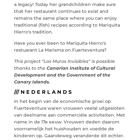
a legacy! Today her grandchildren make sure
that her restaurant continues to exist and
remains the same place where you can enjoy
traditional (fish) recipes according to Mariquita
Hierro's tradition.
info@crowplan.com
922 28 00 28
Have you ever been to Mariquita Hierro's
restuarant La Marisma on Fuerteventura?
This project “Los Muros Invisibles“ is possible
thanks to the
Canarian Institute of Cultural
Development and the Government of the
Canary Islands.
/// N E D E R L A N D S
In het begin van de economische groei op
Fuerteventura waren vrouwen veelal uitgesloten
van deelname aan commerciële activiteiten. Met
name in de 17e eeuw. Vrouwen deden daarom
voornamelijk het huishouden en voedde de
kinderen op. Gaandeweg veranderde dit echter.