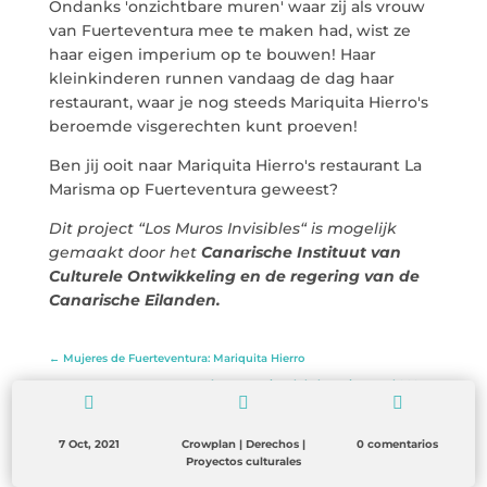
Ondanks 'onzichtbare muren' waar zij als vrouw
van Fuerteventura mee te maken had, wist ze
haar eigen imperium op te bouwen! Haar
kleinkinderen runnen vandaag de dag haar
restaurant, waar je nog steeds Mariquita Hierro's
beroemde visgerechten kunt proeven!
Ben jij ooit naar Mariquita Hierro's restaurant La
Marisma op Fuerteventura geweest?
Dit project “Los Muros Invisibles“ is mogelijk
gemaakt door het
Canarische Instituut van
Culturele Ontwikkeling en de regering van de
Canarische Eilanden.
←
Mujeres de Fuerteventura: Mariquita Hierro
Día Internacional de la Mujer Rural 2021
→



7 Oct, 2021
Crowplan
|
Derechos
|
0 comentarios
Proyectos culturales