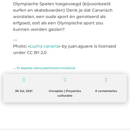
Olympische Spelen toegevoegd (bijvoorbeeld
surfen en skateboarden) Denk je dat Canarisch
worstelen, een oude sport én genoteerd als
erfgoed, ooit als een Olympische sport zou
kunnen worden gezien?
—
Photo: «
Lucha canaria
» by juan.aguere is licensed
under CC BY 2.0
←
El deporte cómo patrimonio inmaterial
La Marquesa de la Casa de Los Coroneles
→



30 Jul, 2021
Crowplan
|
Proyectos
0 comentarios
culturales