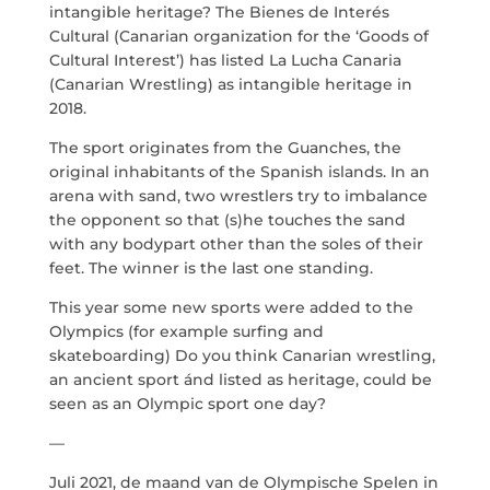
intangible heritage? The Bienes de Interés
MARÍA ANCHIETA
Cultural (Canarian organization for the ‘Goods of
Cultural Interest’) has listed La Lucha Canaria
(Canarian Wrestling) as intangible heritage in
BLOG
2018.
ESPACIO CULTURAL EL TANQUE
The sport originates from the Guanches, the
original inhabitants of the Spanish islands. In an
arena with sand, two wrestlers try to imbalance
CONTACTO
the opponent so that (s)he touches the sand
with any bodypart other than the soles of their
feet. The winner is the last one standing.
This year some new sports were added to the
Olympics (for example surfing and
LA NEUROLITERATURA ENTRA
EN NUESTROS OBJETIVOS
skateboarding) Do you think Canarian wrestling,
por
Digital
an ancient sport ánd listed as heritage, could be
SOMOS TRANSPARENTES
seen as an Olympic sport one day?
por
Dulce Xerach
—
Juli 2021, de maand van de Olympische Spelen in