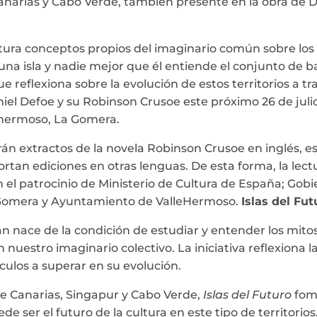
. Canarias y Cabo Verde, también presente en la obra de D
atura conceptos propios del imaginario común sobre los t
na isla y nadie mejor que él entiende el conjunto de ba
que reflexiona sobre la evolución de estos territorios a 
iel Defoe y su Robinson Crusoe este próximo 26 de julio, 
ehermoso, La Gomera.
n extractos de la novela Robinson Crusoe en inglés, es
portan ediciones en otras lenguas. De esta forma, la lect
n el patrocinio de Ministerio de Cultura de España; Gob
a Gomera y Ayuntamiento de ValleHermoso.
Islas del Fut
 nace de la condición de estudiar y entender los mitos de
nuestro imaginario colectivo. La iniciativa reflexiona l
áculos a superar en su evolución.
 de Canarias, Singapur y Cabo Verde,
Islas del Futuro
fome
e ser el futuro de la cultura en este tipo de territorios.