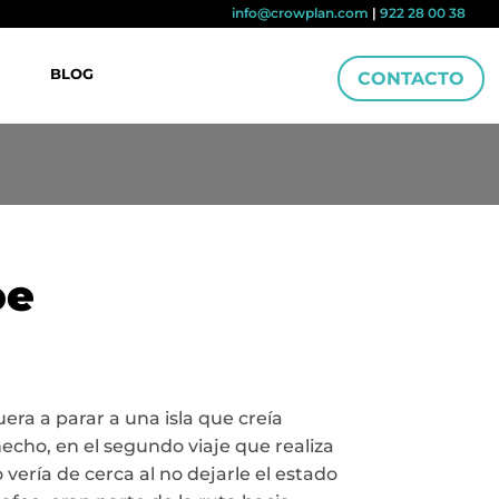
info@crowplan.com
|
922 28 00 38
BLOG
CONTACTO
oe
era a parar a una isla que creía
hecho, en el segundo viaje que realiza
 vería de cerca al no dejarle el estado