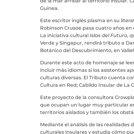
de la mar arribar al territorio insular
Guinea.
Este escritor inglés plasma en su liter
Robinson Crusoe pasa cuatro años en u
La iniciativa cultural
Islas del Futuro
, 
Verde y Singapur, rendirá tributo a Dan
Botánico del Descubrimiento, en Vall
Durante este acto de homenaje se leerá
incluir más idiomas si los asistentes a
culturas diversas. El Tributo cuenta co
Cultura en Red; Cabildo Insular de L
Este proyecto de la consultora Crowplan
que ocupan un lugar muy particular en 
territorios aislados y también los obst
Mediante el análisis de las realidades
culturales insulares y estudia cómo pued