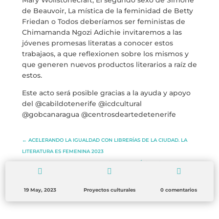
Mary Wollstonecraft, El segundo sexo de Simone
BLOG
de Beauvoir, La mística de la feminidad de Betty
Friedan o
Todos deberíamos ser feministas de
ESPACIO CULTURAL EL TANQUE
Chimamanda Ngozi Adichie invitaremos a las
jóvenes promesas literatas a conocer estos
trabajaos, a que reflexionen sobre los mismos y
CONTACTO
que generen nuevos productos literarios a raíz de
estos.
Este acto será posible gracias a la ayuda y apoyo
del @cabildotenerife @icdcultural
@gobcanaragua @centrosdeartedetenerife
LA NEUROLITERATURA ENTRA
EN NUESTROS OBJETIVOS
por
Digital
SOMOS TRANSPARENTES
←
ACELERANDO LA IGUALDAD CON LIBRERÍAS DE LA CIUDAD. LA
LITERATURA ES FEMENINA 2023
por
Dulce Xerach
TALLER LITERARIO EN LIBRERÍAS DE SANTA CRUZ
→



19 May, 2023
Proyectos culturales
0 comentarios