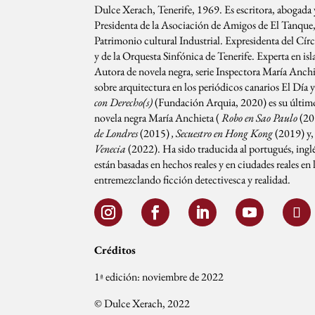
Dulce Xerach, Tenerife, 1969. Es escritora, abogada
Presidenta de la Asociación de Amigos de El Tanque, 
Patrimonio cultural Industrial. Expresidenta del Círcu
y de la Orquesta Sinfónica de Tenerife. Experta en isla
Autora de novela negra, serie Inspectora María Anch
sobre arquitectura en los periódicos canarios El Día y
con Derecho(s)
(Fundación Arquia, 2020) es su último 
novela negra María Anchieta (
Robo en Sao Paulo
(20
de Londres
(2015)
, Secuestro en Hong Kong
(2019) y,
Venecia
(2022). Ha sido traducida al portugués, inglé
están basadas en hechos reales y en ciudades reales en 
entremezclando ficción detectivesca y realidad.
Créditos
1ª edición: noviembre de 2022
© Dulce Xerach, 2022