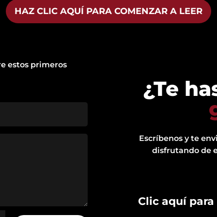
HAZ CLIC AQUÍ PARA COMENZAR A LEER
re estos primeros
¿Te ha
Escríbenos y te env
disfrutando de 
Clic aquí para