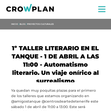
INICIO
|
BLOG
|
PROYECTOS CULTURALES
1º TALLER LITERARIO EN EL
TANQUE - 1 DE ABRIL A LAS
11:00 - Automatismo
literario. Un viaje onírico al
US
surrealismo
SERVICES
Ya quedan muy poquitas plazas para el primero
de los talleres que estamos organizando en
PROJECTS
@amigostanque @centrosdeartedetenerife este
sábado 1 de abril de 11:00 a 13:00. Este será