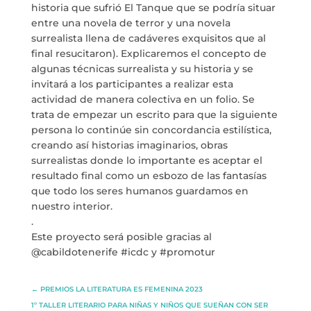
historia que sufrió El Tanque que se podría situar
entre una novela de terror y una novela
info@crowplan.com
surrealista llena de cadáveres exquisitos que al
922 28 00 28
final resucitaron). Explicaremos el concepto de
algunas técnicas surrealista y su historia y se
invitará a los participantes a realizar esta
actividad de manera colectiva en un folio. Se
trata de empezar un escrito para que la siguiente
persona lo continúe sin concordancia estilística,
creando así historias imaginarios, obras
surrealistas donde lo importante es aceptar el
resultado final como un esbozo de las fantasías
que todo los seres humanos guardamos en
nuestro interior.
.
Este proyecto será posible gracias al
@cabildotenerife #icdc y #promotur
←
PREMIOS LA LITERATURA ES FEMENINA 2023
1º TALLER LITERARIO PARA NIÑAS Y NIÑOS QUE SUEÑAN CON SER