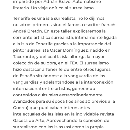
MARIA ANCHIETA
impartido por Adrián Bravo. Automatismo
literario. Un viaje onírico al surrealismo
BLOG
Tenerife es una isla surrealista, no lo dijimos
nosotros primeros sino el famoso escritor francés
André Bretón. En este taller explicaremos la
THE TANK CULTURAL SPACE
corriente artística surrealista, íntimamente ligada
a la isla de Tenerife gracias a la importancia del
CONTACT
pintor surrealista Oscar Domínguez, nacido en
Tacoronte, y del cual la isla alberga la mayor
colección de su obra, en el TEA. El surrealismo
hizo destacar a Tenerife de entre otros lugares
de España situándose a la vanguardia de las
LA NEUROLITERATURA ENTRA
vanguardias y adelantándose a la interconexión
EN NUESTROS OBJETIVOS
internacional entre artistas, generando
por
Digital
contenidos culturales extraordinariamente
WE ARE TRANSPARENT
avanzados para su época (los años 30 previos a la
by
Dulce Xerach
Guerra) que publicaban interesantes
intelectuales de las islas en la inolvidable revista
Gaceta de Arte, Aprovechando la conexión del
surrealismo con las islas (así como la propia