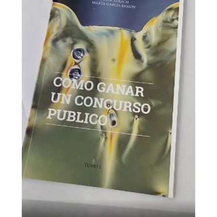
BLOG
THE TANK CULTURAL SPACE
CONTACT
LA NEUROLITERATURA ENTRA
EN NUESTROS OBJETIVOS
por
Digital
WE ARE TRANSPARENT
by
Dulce Xerach
info@crowplan.com
922 28 00 28