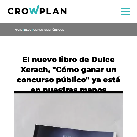
INICIO
|
BLOG
|
CONCURSOS PÚBLICOS
El nuevo libro de Dulce
Xerach, "Cómo ganar un
concurso público" ya está
US
en nuestras manos
SERVICES
PROJECTS
MARIA ANCHIETA