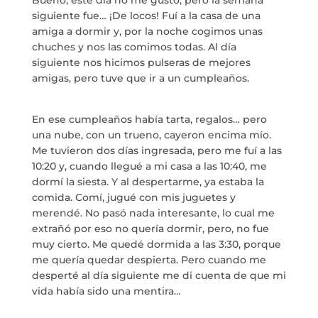
Bueno, este día no me gustó, pero la semana
922 28 00 28
siguiente fue… ¡De locos! Fuí a la casa de una
amiga a dormir y, por la noche cogimos unas
chuches y nos las comimos todas. Al día
siguiente nos hicimos pulseras de mejores
amigas, pero tuve que ir a un cumpleaños.
En ese cumpleaños había tarta, regalos… pero
una nube, con un trueno, cayeron encima mío.
Me tuvieron dos días ingresada, pero me fuí a las
10:20 y, cuando llegué a mi casa a las 10:40, me
dormí la siesta. Y al despertarme, ya estaba la
comida. Comí, jugué con mis juguetes y
merendé. No pasó nada interesante, lo cual me
extrañó por eso no quería dormir, pero, no fue
muy cierto. Me quedé dormida a las 3:30, porque
me quería quedar despierta. Pero cuando me
desperté al día siguiente me di cuenta de que mi
vida había sido una mentira…