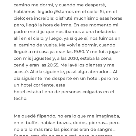
MARIA ANCHIETA
camino me dormí, y cuando me desperté,
habíamos llegado ¡Estamos en el cielo! Sí, en el
cielo; era increíble; disfruté muchísimo esas horas
BLOG
pero, llegó la hora de irme. En ese momento mi
padre me dijo que nos íbamos a una heladería
THE TANK CULTURAL SPACE
allí en el cielo, y luego, ya sí que sí, nos fuimos en
el camino de vuelta. Me volví a dormir, cuando
CONTACT
llegué a mi casa ya eran las 19:50. Y me fuí a jugar
con mis juguetes y, a las 20:10, estaba la cena,
LA NEUROLITERATURA ENTRA
cené y eran las 20:55. Me lavé los dientes y me
EN NUESTROS OBJETIVOS
acosté. Al día siguiente, pasó algo aterrador… Al
por
Digital
día siguiente me desperté en un hotel, pero no
WE ARE TRANSPARENT
un hotel corriente, este
by
Dulce Xerach
hotel estaba lleno de personas colgadas en el
techo.
Me quedé flipando, no era lo que me imaginaba,
en el buffet habían brazos, dedos, piernas… pero
no era lo más raro las piscinas eran de sangre…
info@crowplan.com