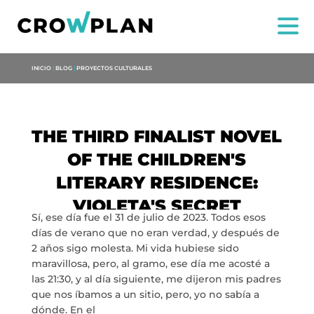
INICIO
|
BLOG
|
PROYECTOS CULTURALES
THE THIRD FINALIST NOVEL
OF THE CHILDREN'S
LITERARY RESIDENCE:
VIOLETA'S SECRET
US
Sí, ese día fue el 31 de julio de 2023. Todos esos
días de verano que no eran verdad, y después de
SERVICES
2 años sigo molesta. Mi vida hubiese sido
maravillosa, pero, al gramo, ese día me acosté a
las 21:30, y al día siguiente, me dijeron mis padres
PROJECTS
que nos íbamos a un sitio, pero, yo no sabía a
dónde. En el