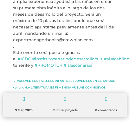
amplia experiencia ayudará a las niñas en crear
BLOG
su primera obra inédita a lo largo de los dos
meses de desarrollo del proyecto. Será un
THE TANK CULTURAL SPACE
máximo de 10 plazas totales, por lo que será
necesario apuntarse previamente antes del 1 de
abril mandando un mail a:
CONTACT
exportmanagerbooks@crowplan.com
.
LA NEUROLITERATURA ENTRA
EN NUESTROS OBJETIVOS
Este evento será posible gracias
por
Digital
al
#ICDC
#institutocanariodedesarrollocultural
#cabildo
WE ARE TRANSPARENT
tenerife y
#PROMOTUR
#islascanarias
by
Dulce Xerach
←
VUELVEN LOS TALLERES INFANTILES / JUVENILES EN EL TANQUE
<strong>LA LITERATURA ES FEMENINA VUELVE CON NUEVOS
PLANES ESTE 2023</strong>
→



info@crowplan.com
9 Mar, 2023
Cultural projects
0 comentarios
922 28 00 28