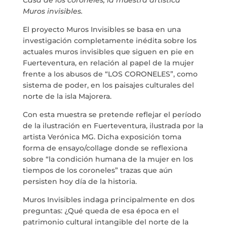
Casa de los coroneles, la muestra artística
PROGETTI
Muros invisibles.
El proyecto Muros Invisibles se basa en una
MARIA ANCHIETA
investigación completamente inédita sobre los
actuales muros invisibles que siguen en pie en
BLOG
Fuerteventura, en relación al papel de la mujer
frente a los abusos de “LOS CORONELES”, como
sistema de poder, en los paisajes culturales del
SPAZIO CULTURALE EL TANQUE
norte de la isla Majorera.
Con esta muestra se pretende reflejar el período
CONTATTO
de la ilustración en Fuerteventura, ilustrada por la
artista Verónica MG. Dicha exposición toma
forma de ensayo/collage donde se reflexiona
sobre “la condición humana de la mujer en los
tiempos de los coroneles” trazas que aún
LA NEUROLITERATURA ENTRA
EN NUESTROS OBJETIVOS
persisten hoy día de la historia.
por
Digital
SIAMO TRASPARENTI
Muros Invisibles indaga principalmente en dos
preguntas: ¿Qué queda de esa época en el
di
Dulce Xerach
patrimonio cultural intangible del norte de la