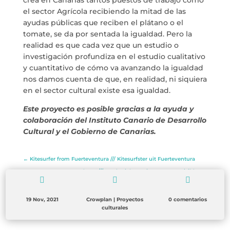
crea en Canarias tantos puestos de trabajo como
el sector Agrícola recibiendo la mitad de las
ayudas públicas que reciben el plátano o el
tomate, se da por sentada la igualdad. Pero la
realidad es que cada vez que un estudio o
investigación profundiza en el estudio cualitativo
y cuantitativo de cómo va avanzando la igualdad
nos damos cuenta de que, en realidad, ni siquiera
en el sector cultural existe esa igualdad.
Este proyecto es posible gracias a la ayuda y
colaboración del Instituto Canario de Desarrollo
Cultural y el Gobierno de Canarias.
←
Kitesurfer from Fuerteventura /// Kitesurfster uit Fuerteventura
Press Release /// Persbericht: project Muros Invisibles
→



19 Nov, 2021
Crowplan
|
Proyectos
0 comentarios
culturales