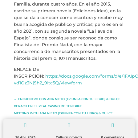
Familia, durante cuatro años. En el año 2015,
escribe su primera novela (Ediciones Idea), en la
que se da a conocer como escritora y recibe muy
buena acogida de público y críticas; pero es en el
año 2021, con su segunda novela “La llave del
Espejo”, donde consigue ser reconocida como
Finalista del Premio Nadal, con la mayor
concurrencia de manuscritos presentados en la
historia del premio, 1071 manuscritos.
ENLACE DE
INSCRIPCIÓN:
https://docs.google.com/forms/d/e/1FA
yd1Oz3NjSh2_9Itc5Q/viewform
←
ENCUENTRO CON ANA NIETO (TRIUNFA CON TU LIBRO) & DULCE
XERACH EN EL REAL CASINO DE TENERIFE
MEETING WITH ANA NIETO (TRIUNFA CON TU LIBRO) & DULCE
XERACH
→



26 Abr, 2023
Cultural projects
0 comentarios