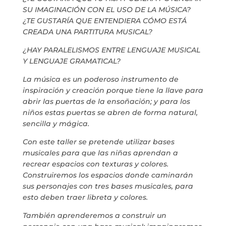
SU IMAGINACIÓN CON EL USO DE LA MÚSICA?
MARIA ANCHIETA
¿TE GUSTARÍA QUE ENTENDIERA CÓMO ESTÁ
CREADA UNA PARTITURA MUSICAL?
BLOG
¿HAY PARALELISMOS ENTRE LENGUAJE MUSICAL
Y LENGUAJE GRAMATICAL?
THE TANK CULTURAL SPACE
La música es un poderoso instrumento de
inspiración y creación porque tiene la llave para
CONTACT
abrir las puertas de la ensoñación; y para los
niños estas puertas se abren de forma natural,
sencilla y mágica.
Con este taller se pretende utilizar bases
musicales para que las niñas aprendan a
LA NEUROLITERATURA ENTRA
EN NUESTROS OBJETIVOS
recrear espacios con texturas y colores.
por
Digital
Construiremos los espacios donde caminarán
WE ARE TRANSPARENT
sus personajes con tres bases musicales, para
by
Dulce Xerach
esto deben traer libreta y colores.
También aprenderemos a construir un