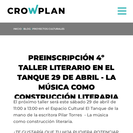
INICIO
|
BLOG
|
PROYECTOS CULTURALES
PREINSCRIPCIÓN 4º
TALLER LITERARIO EN EL
TANQUE 29 DE ABRIL - LA
MÚSICA COMO
CONSTRUCCIÓN LITERARIA
US
El próximo taller será este sábado 29 de abril de
11:00 a 13:00 en el Espacio Cultural El Tanque de la
SERVICES
mano de la escritora Pilar Torres - La música
como construcción literaria.
PROJECTS
¿TE GUSTARÍA QUE TU HIJA PUDIERA POTENCIAR