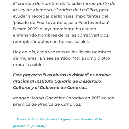
El cambio de nombre de la calle forma parte de
la Ley de Memoria Histórica de La Oliva
, para
info@crowplan.com
ayudar a recordar personajes importantes del
922 28 00 28
'pasado de Fuerteventura, para Fuerteventura'.
Desde 2009, el Ayuntamiento ha estado
eliminando nombres de calles controvertidos,
reemplazándolos con héroes locales.
Hoy en día, cada vez más calles llevan nombres
de mujeres. ¡En ese sentido, María rompió otro
muro invisible!
Este proyecto ”Los Muros Invisibles” es posible
gracias al Instituto Canario de Desarrollo
Cultural y el Gobierno de Canarias.
Imagen: María González Carballo en 2017 en los
premios de Precios de Canarias.
←
Fonda de Doña Candelarita: 1st guesthouse Corralejo /// 1e
gastenverblijf Corralejo