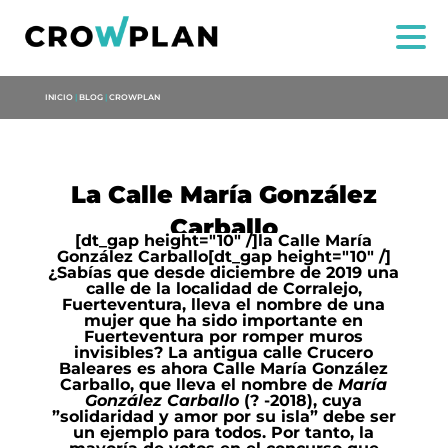
INICIO
|
BLOG
|
CROWPLAN
La Calle María González
Carballo
[dt_gap height="10" /]
la Calle María
González Carballo
[dt_gap height="10" /]
¿Sabías que desde diciembre de 2019 una
calle de la localidad de Corralejo,
US
Fuerteventura, lleva el nombre de una
mujer que ha sido importante en
Fuerteventura por romper muros
SERVICES
invisibles? La antigua calle Crucero
Baleares es ahora Calle María González
Carballo, que lleva el nombre de
María
González Carballo
(? -2018), cuya
PROJECTS
”solidaridad y amor por su isla” debe ser
un ejemplo para todos. Por tanto, la