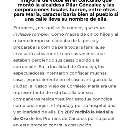
mayoría de votos en el concurso que
MARIA ANCHIETA
montó la alcaldesa Pilar Gónzalez y las
corporaciones locales fueron, entre otras,
para María, caracterizaría bien al pueblo si
BLOG
una calle lleva su nombre de ella.
Entonces, ¿por qué se la conoce, qué muro
THE TANK CULTURAL SPACE
invisible rompió?
Como madre de cinco hijos y al
mismo tiempo se ocupaba de la pesca y
preparaba la comida para toda la familia, se
CONTACT
involucró activamente con sus vecinos que
estaban perdiendo sus casas debido a la
corrupción. En la localidad de Corralejo, los
especuladores intentaron confiscar muchas
casas, especialmente en el casco antiguo de la
LA NEUROLITERATURA ENTRA
ciudad, el Casco Viejo de Corralejo. María era una
EN NUESTROS OBJETIVOS
representante de esta batalla por sus
por
Digital
WE ARE TRANSPARENT
compañeros residentes. Por esto fue conocida
como una mujer intrépida, y por su hospitalidad
by
Dulce Xerach
y solidaridad de ella. En
2017 recibió la Medalla
de Oro
de los Premios de Canarias por su papel
en este proceso contra la corrupción.