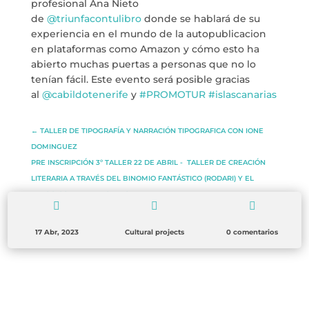
profesional Ana Nieto
BLOG
de
@triunfacontulibro
donde se hablará de su
experiencia en el mundo de la autopublicacion
THE TANK CULTURAL SPACE
en plataformas como Amazon y cómo esto ha
abierto muchas puertas a personas que no lo
CONTACT
tenían fácil. Este evento será posible gracias
al
@cabildotenerife
y
#PROMOTUR
#islascanarias
LA NEUROLITERATURA ENTRA
EN NUESTROS OBJETIVOS
por
Digital
←
TALLER DE TIPOGRAFÍA Y NARRACIÓN TIPOGRAFICA CON IONE
WE ARE TRANSPARENT
DOMINGUEZ
by
Dulce Xerach
PRE INSCRIPCIÓN 3º TALLER 22 DE ABRIL - TALLER DE CREACIÓN
LITERARIA A TRAVÉS DEL BINOMIO FANTÁSTICO (RODARI) Y EL
JUEGO CON AINARA OLEAGA
→



17 Abr, 2023
Cultural projects
0 comentarios
info@crowplan.com
922 28 00 28