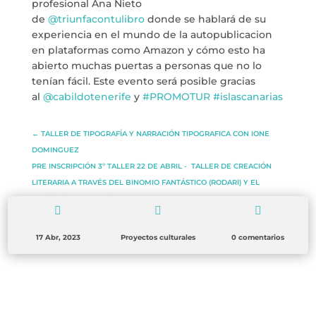
profesional Ana Nieto
BLOG
de
@triunfacontulibro
donde se hablará de su
experiencia en el mundo de la autopublicacion
ESPACIO CULTURAL EL TANQUE
en plataformas como Amazon y cómo esto ha
abierto muchas puertas a personas que no lo
CONTACTO
tenían fácil. Este evento será posible gracias
al
@cabildotenerife
y
#PROMOTUR
#islascanarias
←
TALLER DE TIPOGRAFÍA Y NARRACIÓN TIPOGRAFICA CON IONE
DOMINGUEZ
LA NEUROLITERATURA ENTRA
PRE INSCRIPCIÓN 3º TALLER 22 DE ABRIL - TALLER DE CREACIÓN
EN NUESTROS OBJETIVOS
LITERARIA A TRAVÉS DEL BINOMIO FANTÁSTICO (RODARI) Y EL
por
Digital
SOMOS TRANSPARENTES
JUEGO CON AINARA OLEAGA
→



por
Dulce Xerach
17 Abr, 2023
Proyectos culturales
0 comentarios
info@crowplan.com