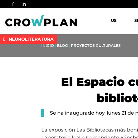
US
S
NEUROLITERATURA
INICIO
|
BLOG
|
PROYECTOS CULTURALES
El Espacio c
biblio
Se ha inaugurado hoy, lunes 21 de
La exposición Las Bibliotecas más boni
Laboratorio [calle Comandante Sánchez