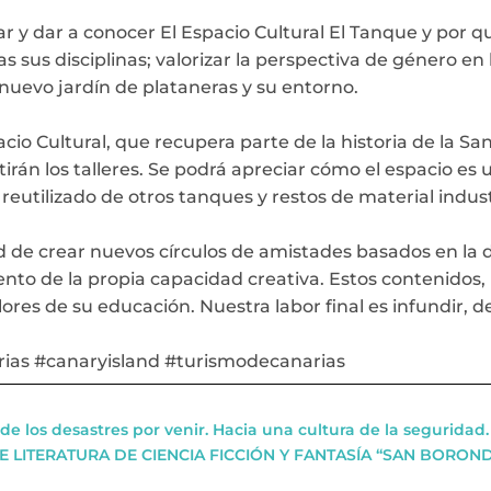
r y dar a conocer El Espacio Cultural El Tanque y por 
das sus disciplinas; valorizar la perspectiva de género en 
 nuevo jardín de plataneras y su entorno.
io Cultural, que recupera parte de la historia de la Sant
rán los talleres. Se podrá apreciar cómo el espacio es
reutilizado de otros tanques y restos de material indus
ad de crear nuevos círculos de amistades basados en la di
to de la propia capacidad creativa. Estos contenidos,
valores de su educación. Nuestra labor final es infundir, 
arias #canaryisland #turismodecanarias
de los desastres por venir. Hacia una cultura de la seguridad.
E LITERATURA DE CIENCIA FICCIÓN Y FANTASÍA “SAN BORON