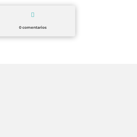

0 comentarios