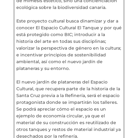
MARÍA ANCHIETA
de mímesis estético, sino una concienciación
ecológica sobre la biodiversidad canaria.
BLOG
Este proyecto cultural busca dinamizar y dar a
conocer El Espacio Cultural El Tanque y por qué
ESPACIO CULTURAL EL TANQUE
está protegido como BIC; introducir a la
historia del arte en todas sus disciplinas;
valorizar la perspectiva de género en la cultura;
CONTACTO
e incentivar principios de sostenibilidad
ambiental, así como el nuevo jardín de
LA NEUROLITERATURA ENTRA
EN NUESTROS OBJETIVOS
plataneras y su entorno.
por
Digital
SOMOS TRANSPARENTES
El nuevo jardín de plataneras del Espacio
por
Dulce Xerach
Cultural, que recupera parte de la historia de la
Santa Cruz previa a la Refinería, será el espacio
protagonista donde se impartirán los talleres.
Se podrá apreciar cómo el espacio es un
ejemplo de economía circular, ya que el
material de su construcción es reutilizado de
info@crowplan.com
otros tanques y restos de material industrial ya
922 28 00 28
desechados por la refinería.