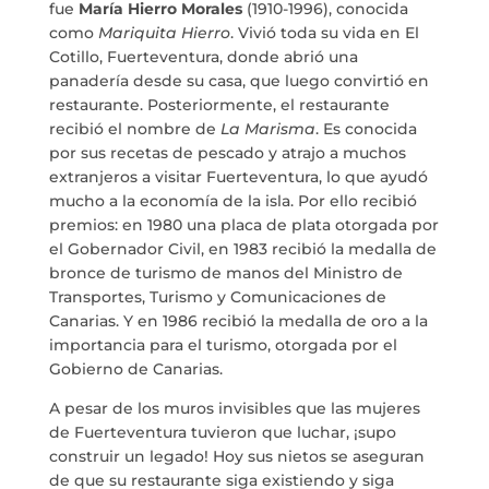
fue
María Hierro Morales
(1910-1996), conocida
como
Mariquita Hierro
. Vivió toda su vida en El
BLOG
Cotillo, Fuerteventura, donde abrió una
panadería desde su casa, que luego convirtió en
restaurante. Posteriormente, el restaurante
THE TANK CULTURAL SPACE
recibió el nombre de
La Marisma
. Es conocida
por sus recetas de pescado y atrajo a muchos
CONTACT
extranjeros a visitar Fuerteventura, lo que ayudó
mucho a la economía de la isla. Por ello recibió
LA NEUROLITERATURA ENTRA
EN NUESTROS OBJETIVOS
premios: en 1980 una placa de plata otorgada por
por
Digital
el Gobernador Civil, en 1983 recibió la medalla de
WE ARE TRANSPARENT
bronce de turismo de manos del Ministro de
by
Dulce Xerach
Transportes, Turismo y Comunicaciones de
Canarias. Y en 1986 recibió la medalla de oro a la
importancia para el turismo, otorgada por el
Gobierno de Canarias.
A pesar de los muros invisibles que las mujeres
de Fuerteventura tuvieron que luchar, ¡supo
info@crowplan.com
construir un legado! Hoy sus nietos se aseguran
922 28 00 28
de que su restaurante siga existiendo y siga