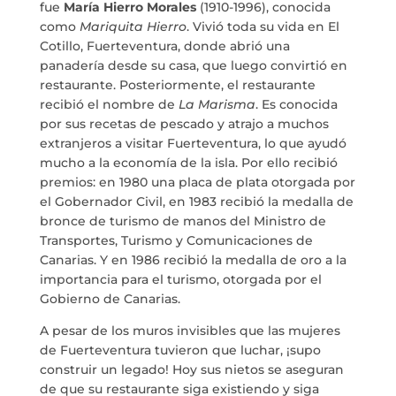
fue
María Hierro Morales
(1910-1996), conocida
como
Mariquita Hierro
. Vivió toda su vida en El
BLOG
Cotillo, Fuerteventura, donde abrió una
panadería desde su casa, que luego convirtió en
restaurante. Posteriormente, el restaurante
ESPACIO CULTURAL EL TANQUE
recibió el nombre de
La Marisma
. Es conocida
por sus recetas de pescado y atrajo a muchos
CONTACTO
extranjeros a visitar Fuerteventura, lo que ayudó
mucho a la economía de la isla. Por ello recibió
premios: en 1980 una placa de plata otorgada por
el Gobernador Civil, en 1983 recibió la medalla de
bronce de turismo de manos del Ministro de
LA NEUROLITERATURA ENTRA
Transportes, Turismo y Comunicaciones de
EN NUESTROS OBJETIVOS
Canarias. Y en 1986 recibió la medalla de oro a la
por
Digital
SOMOS TRANSPARENTES
importancia para el turismo, otorgada por el
Gobierno de Canarias.
por
Dulce Xerach
A pesar de los muros invisibles que las mujeres
de Fuerteventura tuvieron que luchar, ¡supo
construir un legado! Hoy sus nietos se aseguran
de que su restaurante siga existiendo y siga