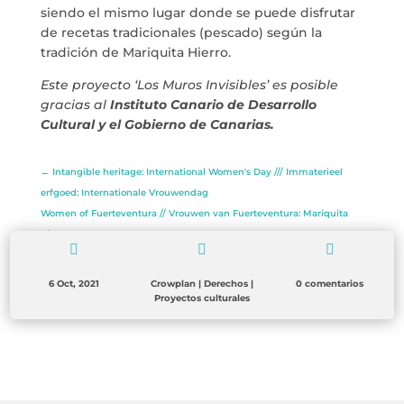
siendo el mismo lugar donde se puede disfrutar
info@crowplan.com
de recetas tradicionales (pescado) según la
922 28 00 28
tradición de Mariquita Hierro.
Este proyecto ‘Los Muros Invisibles’ es posible
gracias al
Instituto Canario de Desarrollo
Cultural y el Gobierno de Canarias.
←
Intangible heritage: International Women's Day /// Immaterieel
erfgoed: Internationale Vrouwendag
Women of Fuerteventura // Vrouwen van Fuerteventura: Mariquita
Hierro.
→



6 Oct, 2021
Crowplan
|
Derechos
|
0 comentarios
Proyectos culturales