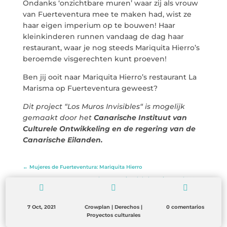
Ondanks ‘onzichtbare muren’ waar zij als vrouw
van Fuerteventura mee te maken had, wist ze
haar eigen imperium op te bouwen! Haar
kleinkinderen runnen vandaag de dag haar
restaurant, waar je nog steeds Mariquita Hierro’s
beroemde visgerechten kunt proeven!
Ben jij ooit naar Mariquita Hierro’s restaurant La
Marisma op Fuerteventura geweest?
Dit project “Los Muros Invisibles“ is mogelijk
gemaakt door het
Canarische Instituut van
Culturele Ontwikkeling en de regering van de
Canarische Eilanden.
←
Mujeres de Fuerteventura: Mariquita Hierro
Día Internacional de la Mujer Rural 2021
→



7 Oct, 2021
Crowplan
|
Derechos
|
0 comentarios
Proyectos culturales