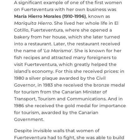
A significant example of one of the first women
PROYECTOS
on Fuerteventura with her own business was
María Hierro Morales (1910-1996)
, known as
MARÍA ANCHIETA
Mariquita Hierro
. She lived her whole life in El
Cotillo, Fuerteventura, where she opened a
bakery from her house, which she later turned
BLOG
into a restaurant. Later, the restaurant received
the name of ‘
La Marisma
‘. She is known for her
ESPACIO CULTURAL EL TANQUE
fish recipes and attracted many foreigners to
visit Fuerteventura, which greatly helped the
CONTACTO
island’s economy. For this she received prices: in
1980 a silver plaque awarded by the Civil
Governor, in 1983 she received the bronze medal
for tourism from the Canarian Minister of
Transport, Tourism and Communications. And in
1986 she received the gold medal for importance
LA NEUROLITERATURA ENTRA
EN NUESTROS OBJETIVOS
for tourism, awarded by the Canarian
por
Digital
Government.
SOMOS TRANSPARENTES
Despite invisible walls that women of
por
Dulce Xerach
Fuerteventura had to fight, she was able to build