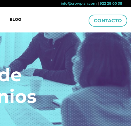
info@crowplan.com
|
922 28 00 38
BLOG
CONTACTO
 de
nios