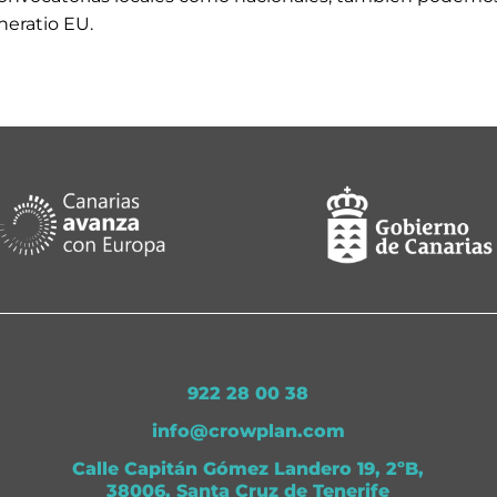
neratio EU.
922 28 00 38
info@crowplan.com
Calle Capitán Gómez Landero 19, 2ºB,
38006, Santa Cruz de Tenerife