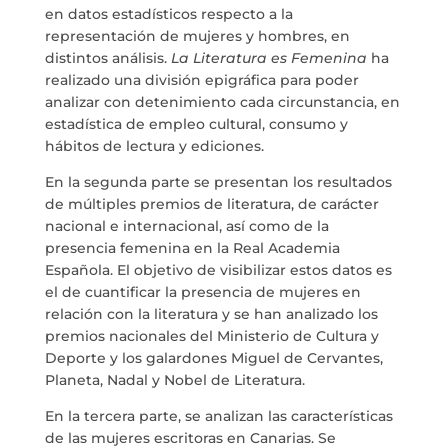
en datos estadísticos respecto a la
LA NEUROLITERATURA ENTRA
representación de mujeres y hombres, en
EN NUESTROS OBJETIVOS
distintos análisis.
La Literatura es Femenina
ha
por
Digital
SOMOS TRANSPARENTES
realizado una división epigráfica para poder
analizar con detenimiento cada circunstancia, en
por
Dulce Xerach
estadística de empleo cultural, consumo y
hábitos de lectura y ediciones.
En la segunda parte se presentan los resultados
de múltiples premios de literatura, de carácter
nacional e internacional, así como de la
info@crowplan.com
presencia femenina en la Real Academia
922 28 00 28
Española. El objetivo de visibilizar estos datos es
el de cuantificar la presencia de mujeres en
relación con la literatura y se han analizado los
premios nacionales del Ministerio de Cultura y
Deporte y los galardones Miguel de Cervantes,
Planeta, Nadal y Nobel de Literatura.
En la tercera parte, se analizan las características
de las mujeres escritoras en Canarias. Se