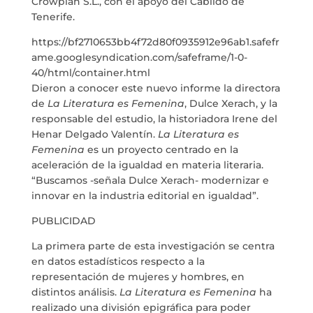
Crowplan S.L., con el apoyo del Cabildo de
Tenerife.
https://bf2710653bb4f72d80f0935912e96ab1.safefr
ame.googlesyndication.com/safeframe/1-0-
40/html/container.html
Dieron a conocer este nuevo informe la directora
de
La Literatura es Femenina
, Dulce Xerach, y la
responsable del estudio, la historiadora Irene del
Henar Delgado Valentín.
La Literatura es
Femenina
es un proyecto centrado en la
aceleración de la igualdad en materia literaria.
“Buscamos -señala Dulce Xerach- modernizar e
innovar en la industria editorial en igualdad”.
PUBLICIDAD
La primera parte de esta investigación se centra
en datos estadísticos respecto a la
representación de mujeres y hombres, en
distintos análisis.
La Literatura es Femenina
ha
realizado una división epigráfica para poder