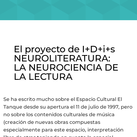
SERVICIOS
PROYECTOS
MARÍA ANCHIETA
El proyecto de I+D+i+s
BLOG
NEUROLITERATURA:
LA NEUROCIENCIA DE
ESPACIO CULTURAL EL TANQUE
LA LECTURA
CONTACTO
Se ha escrito mucho sobre el Espacio Cultural El
LA NEUROLITERATURA ENTRA
EN NUESTROS OBJETIVOS
Tanque desde su apertura el 11 de julio de 1997, pero
por
Digital
no sobre los contenidos culturales de música
SOMOS TRANSPARENTES
(creación de nuevas obras compuestas
especialmente para este espacio, interpretación
por
Dulce Xerach