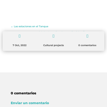
←
Las estaciones en el Tanque
<strong>Fightbooks - Librerías Vs Editoriales</strong>
→



7 Oct, 2022
Cultural projects
0 comentarios
0 comentarios
Enviar un comentario