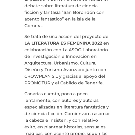
debate sobre literatura de ciencia
PROJECTS
ficción y fantasía “San Borondón con
acento fantástico” en la isla de la
Gomera.
MARIA ANCHIETA
Se trata de una acción del proyecto de
LA LITERATURA ES FEMENINA 2022
en
BLOG
colaboración con La ASOC. Laboratorio
de Investigación e Innovación en
THE TANK CULTURAL SPACE
Arquitectura, Urbanismo, Cultura,
Diseño y Turismo Avanzado junto con
CONTACT
CROWPLAN S.L y gracias al apoyo del
PROMOTUR y el Cabildo de Tenerife.
Canarias cuenta, poco a poco,
lentamente, con autores y autoras
especializadas en literatura fantástica y
LA NEUROLITERATURA ENTRA
de ciencia ficción. Comienzan a asomar
EN NUESTROS OBJETIVOS
la cabeza e insisten, y con relativo
por
Digital
WE ARE TRANSPARENT
éxito, en plantear historias, sensuales,
mágicas, con acento propio, según las
by
Dulce Xerach