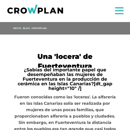
INICIO
|
BLOG
|
CROWPLAN
Una 'locera' de
Fuerteventura
¿Sabías del importante papel que
desempeñaban las mujeres de
Fuerteventura en la producción de
cerámica en las Islas Canarias?[dt_gap
US
height="10" /]
Fueron conocidas como las 'loceras'. La alfarería
SERVICES
en las Islas Canarias solía ser realizada por
mujeres de unas pocas familias, que
proporcionaban alfarería a pueblos y ciudades.
PROJECTS
Sin embargo, en Fuerteventura la distancia
entre los pueblos era tan grande que casi todos