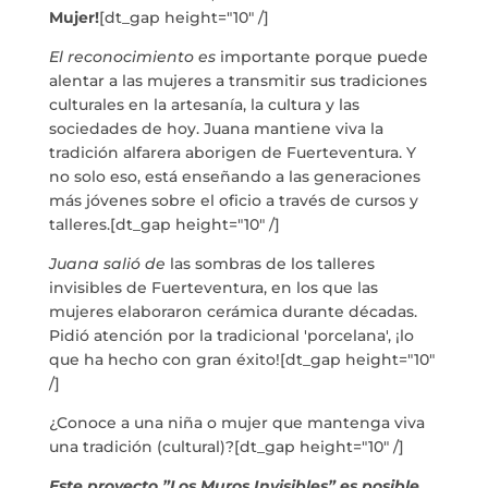
Mujer!
[dt_gap height="10" /]
El reconocimiento es
importante porque puede
info@crowplan.com
alentar a las mujeres a transmitir sus tradiciones
922 28 00 28
culturales en la artesanía, la cultura y las
sociedades de hoy. Juana mantiene viva la
tradición alfarera aborigen de Fuerteventura. Y
no solo eso, está enseñando a las generaciones
más jóvenes sobre el oficio a través de cursos y
talleres.[dt_gap height="10" /]
Juana salió de
las sombras de los talleres
invisibles de Fuerteventura, en los que las
mujeres elaboraron cerámica durante décadas.
Pidió atención por la tradicional 'porcelana', ¡lo
que ha hecho con gran éxito![dt_gap height="10"
/]
¿Conoce a una niña o mujer que mantenga viva
una tradición (cultural)?[dt_gap height="10" /]
Este proyecto ”Los Muros Invisibles” es posible