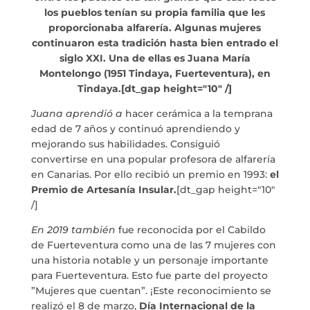
MARIA ANCHIETA
los pueblos tenían su propia familia que les
proporcionaba alfarería. Algunas mujeres
continuaron esta tradición hasta bien entrado el
BLOG
siglo XXI. Una de ellas es Juana María
Montelongo (1951 Tindaya, Fuerteventura), en
THE TANK CULTURAL SPACE
Tindaya.[dt_gap height="10" /]
Juana aprendió a
hacer cerámica a la temprana
CONTACT
edad de 7 años y continuó aprendiendo y
mejorando sus habilidades. Consiguió
convertirse en una popular profesora de alfarería
en Canarias. Por ello recibió un premio en 1993:
el
Premio de Artesanía Insular.
[dt_gap height="10"
LA NEUROLITERATURA ENTRA
/]
EN NUESTROS OBJETIVOS
por
Digital
En 2019 también
fue reconocida por el Cabildo
WE ARE TRANSPARENT
de Fuerteventura como una de las 7 mujeres con
by
Dulce Xerach
una historia notable y un personaje importante
para Fuerteventura. Esto fue parte del proyecto
”Mujeres que cuentan”. ¡Este reconocimiento se
realizó el 8 de marzo,
Día Internacional de la