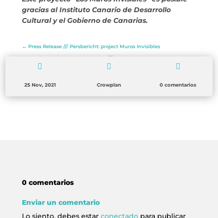
gracias al Instituto Canario de Desarrollo
Cultural y el Gobierno de Canarias.
←
Press Release /// Persbericht: project Muros Invisibles
A 'locera' from Fuerteventura /// Een 'locera' van Fuerteventura
→



25 Nov, 2021
Crowplan
0 comentarios
0 comentarios
Enviar un comentario
Lo siento, debes estar
conectado
para publicar