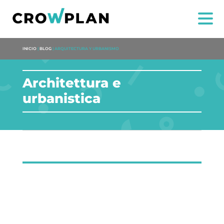
INICIO
|
BLOG
|
ARQUITECTURA Y URBANISMO
Architettura e
urbanistica
NOI
SERVIZI
PROGETTI
Dulce Xerach