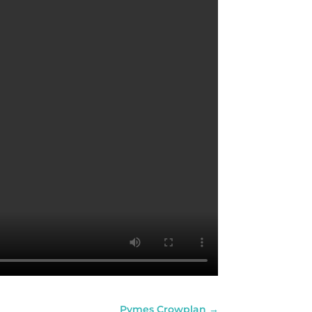
Pymes Crowplan
→