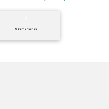

0 comentarios