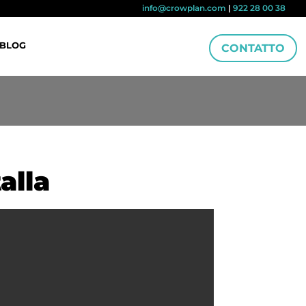
info@crowplan.com
|
922 28 00 38
BLOG
CONTATTO
alla