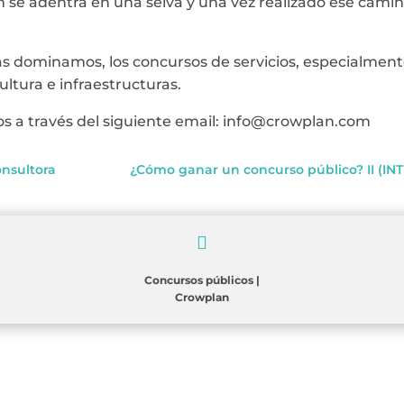
se adentra en una selva y una vez realizado ese camin
 dominamos, los concursos de servicios, especialmente
ultura e infraestructuras.
s a través del siguiente email: info@crowplan.com
onsultora
¿Cómo ganar un concurso público? II (

Concursos públicos
|
Crowplan