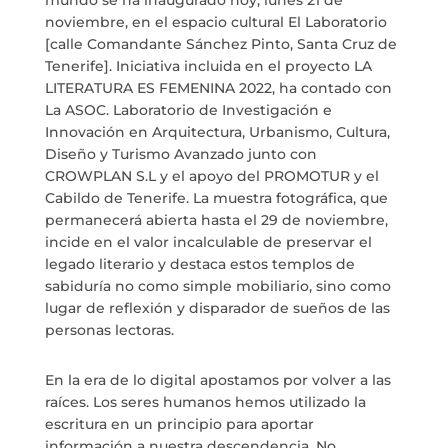
mundo se ha inaugurado hoy, lunes 21 de
PROYECTOS
noviembre, en el espacio cultural El Laboratorio
[calle Comandante Sánchez Pinto, Santa Cruz de
Tenerife]. Iniciativa incluida en el proyecto LA
MARÍA ANCHIETA
LITERATURA ES FEMENINA 2022, ha contado con
La ASOC. Laboratorio de Investigación e
BLOG
Innovación en Arquitectura, Urbanismo, Cultura,
Diseño y Turismo Avanzado junto con
CROWPLAN S.L y el apoyo del PROMOTUR y el
ESPACIO CULTURAL EL TANQUE
Cabildo de Tenerife. La muestra fotográfica, que
permanecerá abierta hasta el 29 de noviembre,
CONTACTO
incide en el valor incalculable de preservar el
legado literario y destaca estos templos de
sabiduría no como simple mobiliario, sino como
lugar de reflexión y disparador de sueños de las
personas lectoras.
LA NEUROLITERATURA ENTRA
EN NUESTROS OBJETIVOS
por
Digital
En la era de lo digital apostamos por volver a las
SOMOS TRANSPARENTES
raíces. Los seres humanos hemos utilizado la
escritura en un principio para aportar
por
Dulce Xerach
información a nuestra descendencia. No