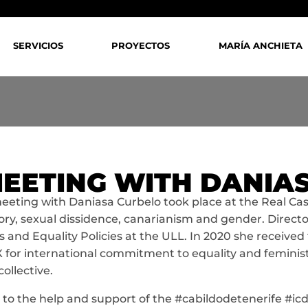
SERVICIOS
PROYECTOS
MARÍA ANCHIETA
MEETING WITH DANIA
 meeting with Daniasa Curbelo took place at the Real Cas
mory, sexual dissidence, canarianism and gender. Dire
es and Equality Policies at the ULL. In 2020 she rece
for international commitment to equality and feminist 
ollective.
 to the help and support of the #cabildodetenerife #ic