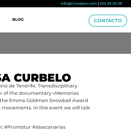
info@crowplan.com
|
922 28 00 38
BLOG
CONTACTO
SA CURBELO
ino de Tenerife. Transdisciplinary
ctor of the documentary «Memorias
ived the Emma Goldman Snowball Award
movements. In this event we will talk
dc #Promotur #islascanarias