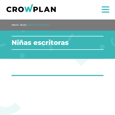
INICIO
|
BLOG
|
NIÑAS ESCRITORAS
Niñas escritoras
NOSOTROS
SERVICIOS
PROYECTOS
MARÍA ANCHIETA
BLOG