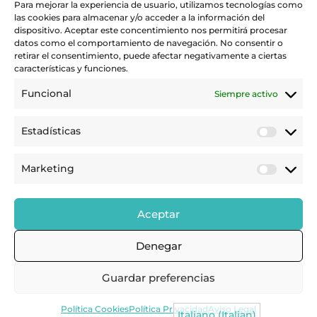
Para mejorar la experiencia de usuario, utilizamos tecnologías como
las cookies para almacenar y/o acceder a la información del
POLÍTICA DE PRIVACIDAD
dispositivo. Aceptar este concentimiento nos permitirá procesar
POLÍTICA DE COOKIES
datos como el comportamiento de navegación. No consentir o
retirar el consentimiento, puede afectar negativamente a ciertas
AVISO LEGAL
características y funciones.
Funcional
Siempre activo
922 28 00 38
info@crowplan.com
Estadísticas
Calle Capitán Gómez Landero 19, 2ºB, 38006,
Santa Cruz de Tenerife
Marketing
Aceptar
Consultora especializada en islas, territorios insulares y zonas
Denegar
costeras, y en las problemáticas públicas y privadas de la
insularidad ligadas al derecho, la arquitectura, el urbanismo y
el patrimonio cultural.
Guardar preferencias
Política Cookies
Política Privacidad
Aviso Legal
Italiano (Italian)