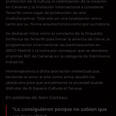
protección de la cultura, la visibilización de la creación
en Canarias y la invitación internacional a considerar
BLOG
Tenerife como lugar de producción de arte
multidisciplinar. Todo ello en una localización única
tanto por su forma arquitectónica como por su historia.
SPAZIO CULTURALE EL TANQUE
Se destacan hitos como el concierto de la Orquesta
Sinfónica de Tenerife para frenar la amenza de cierre, la
CONTATTO
programación internacional, las participaciones en
ARCO Madríd o la lucha por conseguir que se declarara
LA NEUROLITERATURA ENTRA
EN NUESTROS OBJETIVOS
el primer BIC de Canarias en la categoría de Patrimonio
SIAMO TRASPARENTI
por
Digital
Industrial.
di
Dulce Xerach
Homenajeamos a dicha asociación intelectual que,
teniendo el amor al arte como arma, desafió los
obstáculos para que actualmente la sociedad pueda
disfrutar de El Espacio Cultural el Tanque.
info@crowplan.com
En palabras de Jean Cocteau:
922 28 00 28
"Lo consiguieron porque no sabían que