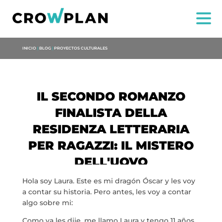
INICIO
|
BLOG
|
PROYECTOS CULTURALES
IL SECONDO ROMANZO
FINALISTA DELLA
RESIDENZA LETTERARIA
PER RAGAZZI: IL MISTERO
DELL'UOVO
Hola soy Laura. Este es mi dragón Óscar y les voy
a contar su historia. Pero antes, les voy a contar
algo sobre mi:
Como ya les dije, me llamo Laura y tengo 11 años.