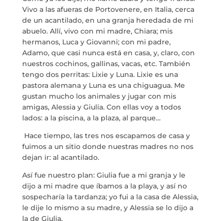
Vivo a las afueras de Portovenere, en Italia, cerca
de un acantilado, en una granja heredada de mi
abuelo. Allí, vivo con mi madre, Chiara; mis
hermanos, Luca y Giovanni; con mi padre,
Adamo, que casi nunca está en casa, y, claro, con
NOI
nuestros cochinos, gallinas, vacas, etc. También
tengo dos perritas: Lixie y Luna. Lixie es una
SERVIZI
pastora alemana y Luna es una chiguagua. Me
gustan mucho los animales y jugar con mis
amigas, Alessia y Giulia. Con ellas voy a todos
PROGETTI
lados: a la piscina, a la plaza, al parque…
MARIA ANCHIETA
Hace tiempo, las tres nos escapamos de casa y
fuimos a un sitio donde nuestras madres no nos
dejan ir: al acantilado.
BLOG
Así fue nuestro plan: Giulia fue a mi granja y le
dijo a mi madre que íbamos a la playa, y así no
SPAZIO CULTURALE EL TANQUE
sospecharía la tardanza; yo fui a la casa de Alessia,
le dije lo mismo a su madre, y Alessia se lo dijo a
CONTATTO
la de Giulia.