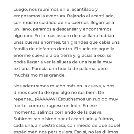
Luego, nos reunimos en el acantilado y
empezamos la aventura. Bajando el acantilado,
con mucho cuidado de no caernos, llegamos a
un llano, paramos a descansar y encontramos
LA NEUROLITERATURA ENTRA
EN NUESTROS OBJETIVOS
algo raro. En lo más oscuro de ese llano habían
por
Digital
unas cuevas enormes, tan grandes que cabía una
SIAMO TRASPARENTI
familia de elefantes dentro. El suelo de aquella
di
Dulce Xerach
enorme cueva era de tierra y, gracias a eso, se
podía llegar a ver la silueta de una huella muy
extraña. Parecía una huella de paloma, pero
muchísimo más grande.
Nos adentramos mucho más en la cueva, y nos
dimos cuenta de que algo no iba bien. De
info@crowplan.com
repente... ¡RAAAAW! Escuchamos un rugido muy
922 28 00 28
fuerte, como si rugiese un león. En ese
momento, salimos corriendo de la cueva.
Subimos rapidísimo por el acantilado y fuimos,
cada una, a nuestra casa, con miedo de que aquel
espécimen nos persiguiera. Eso sí, no les dijimos