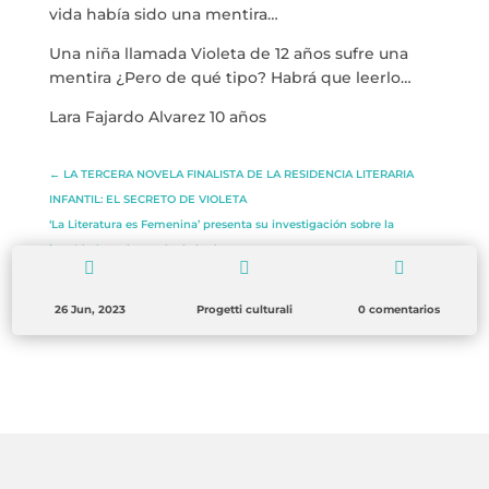
vida había sido una mentira…
Una niña llamada Violeta de 12 años sufre una
mentira ¿Pero de qué tipo? Habrá que leerlo…
Lara Fajardo Alvarez 10 años
←
LA TERCERA NOVELA FINALISTA DE LA RESIDENCIA LITERARIA
INFANTIL: EL SECRETO DE VIOLETA
‘La Literatura es Femenina’ presenta su investigación sobre la
igualdad en el mundo de las letras
→



26 Jun, 2023
Progetti culturali
0 comentarios