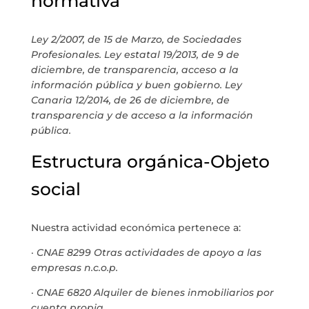
normativa
MARIA ANCHIETA
Ley 2/2007, de 15 de Marzo, de Sociedades
BLOG
Profesionales. Ley estatal 19/2013, de 9 de
diciembre, de transparencia, acceso a la
SPAZIO CULTURALE EL TANQUE
información pública y buen gobierno. Ley
Canaria 12/2014, de 26 de diciembre, de
CONTATTO
transparencia y de acceso a la información
pública.
Estructura orgánica-Objeto
social
LA NEUROLITERATURA ENTRA
EN NUESTROS OBJETIVOS
por
Digital
Nuestra actividad económica pertenece a:
·
CNAE 8299 Otras actividades de apoyo a las
empresas n.c.o.p.
·
CNAE 6820 Alquiler de bienes inmobiliarios por
cuenta propia
.