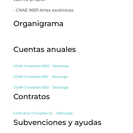
·
CNAE 9001 Artes escénicas
.
Organigrama
'LA LETTERATURA È
FEMMINILE' PRESENTA LA
SUA RICERCA
SULL'UGUAGLIANZA NEL
di
Dulce Xerach
MONDO DELLE LETTERE
Cuentas anuales
CCAA-Crowplan-2020
Descarga
CCAA-Crowplan-2021
Descarga
info@crowplan.com
CCAA-Crowplan-2022
Descarga
922 28 00 28
Contratos
Contratos-Crowplan-SL
Descarga
Subvenciones y ayudas