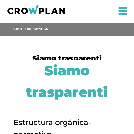
INICIO
|
BLOG
|
CROWPLAN
Siamo trasparenti
Siamo
trasparenti
NOI
SERVIZI
PROGETTI
Estructura orgánica-