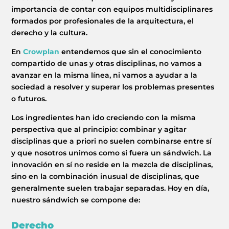
MARIA ANCHIETA
importancia de contar con equipos multidisciplinares
formados por profesionales de la arquitectura, el
BLOG
derecho y la cultura.
En
Crowplan
entendemos que sin el conocimiento
SPAZIO CULTURALE EL TANQUE
compartido de unas y otras disciplinas, no vamos a
avanzar en la misma línea, ni vamos a ayudar a la
CONTATTO
sociedad a resolver y superar los problemas presentes
o futuros.
Los ingredientes han ido creciendo con la misma
perspectiva que al principio: combinar y agitar
disciplinas que a priori no suelen combinarse entre sí
LA NEUROLITERATURA ENTRA
EN NUESTROS OBJETIVOS
y que nosotros unimos como si fuera un sándwich. La
SIAMO TRASPARENTI
por
Digital
innovación en sí no reside en la mezcla de disciplinas,
sino en la combinación inusual de disciplinas, que
di
Dulce Xerach
generalmente suelen trabajar separadas. Hoy en día,
nuestro sándwich se compone de:
Derecho