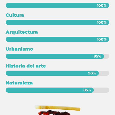
info@crowplan.com
100%
100%
922 28 00 28
Cultura
100%
100%
Arquitectura
100%
100%
Urbanismo
95%
95%
Historia del arte
90%
90%
Naturaleza
85%
85%